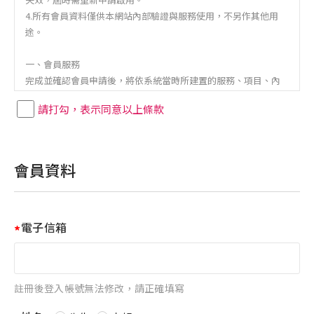
4.所有會員資料僅供本網站內部驗證與服務使用，不另作其他用
途。
一、會員服務
完成並確認會員申請後，將依系統當時所建置的服務、項目、內
容、狀態及功能，對會員提供服務；網站保留隨時新增、減少或
請打勾，表示同意以上條款
是變更各項服務項目
會員資料
電子信箱
註冊後登入帳號無法修改，請正確填寫