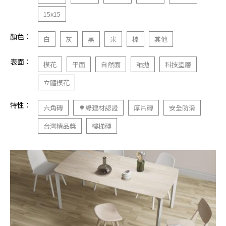
15x15
顏色：
白
灰
黑
米
棕
其他
表面：
模花
平面
自然面
釉拋
科技塗層
立體模花
特性：
六角磚
🌳綠建材認證
厚片磚
安全防滑
台灣精品獎
樓梯磚