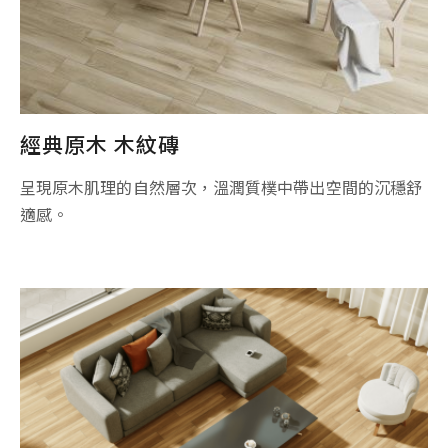
經典原木 木紋磚
呈現原木肌理的自然層次，溫潤質樸中帶出空間的沉穩舒
適感。