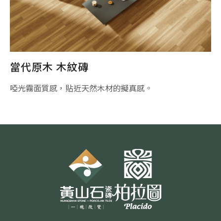
一律啟用
當代原木 木紋磚
啞光霧面質感，貼近天然木材的擬真感。