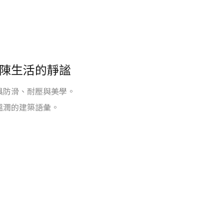
一律啟用
陳生活的靜謐
具防滑、耐壓與美學。
溫潤的建築語彙。