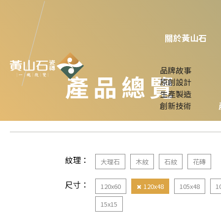
關於黃山石
品牌故事
產品總覽
原創設計
生產製造
創新技術
紋理：
大理石
木紋
石紋
花磚
尺寸：
120x60
120x48
105x48
1
15x15