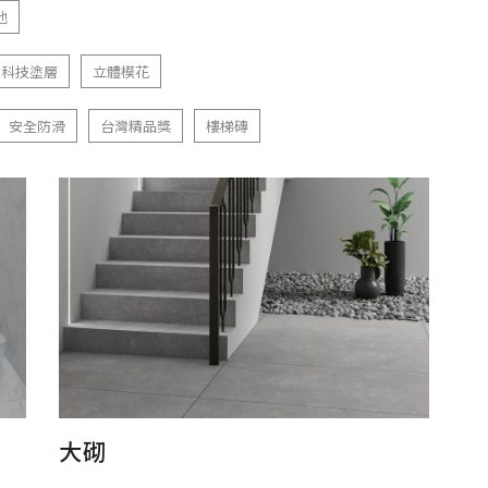
他
科技塗層
立體模花
安全防滑
台灣精品獎
樓梯磚
大砌