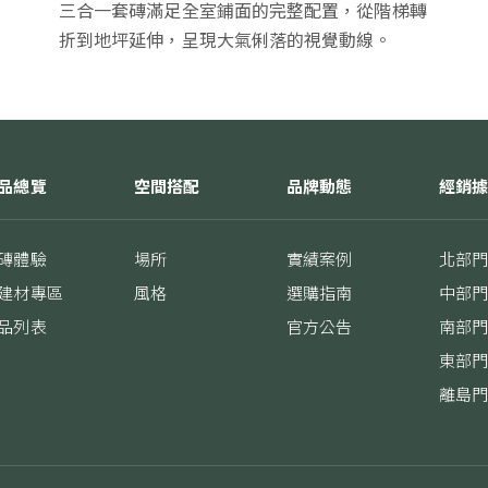
三合一套磚滿足全室鋪面的完整配置，從階梯轉
折到地坪延伸，呈現大氣俐落的視覺動線。
品總覽
空間搭配
品牌動態
經銷
磚體驗
場所
實績案例
北部
建材專區
風格
選購指南
中部
品列表
官方公告
南部
東部
離島
內容和廣告、提供社交媒體功能並分析流量。我們