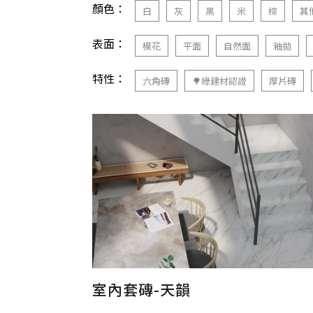
顏色：
白
灰
黑
米
棕
其
表面：
模花
平面
自然面
釉拋
特性：
六角磚
🌳綠建材認證
厚片磚
室內套磚-天韻