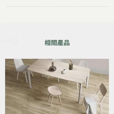
相
關
產
品