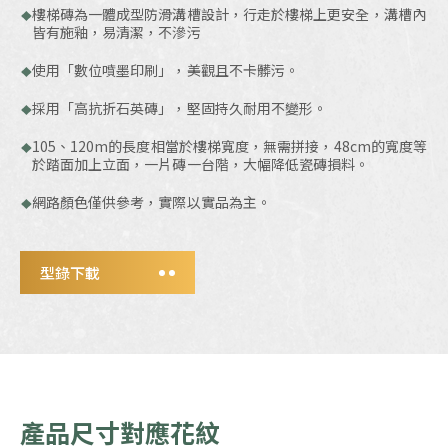
樓梯磚為一體成型防滑溝槽設計，行走於樓梯上更安全，溝槽內
皆有施釉，易清潔，不滲污
使用「數位噴墨印刷」，美觀且不卡髒污。
採用「高抗折石英磚」，堅固持久耐用不變形。
105、120m的長度相當於樓梯寬度，無需拼接，48cm的寬度等
於踏面加上立面，一片磚一台階，大幅降低瓷磚損料。
網路顏色僅供參考，實際以實品為主。
型錄下載
產
品
尺
寸
對
應
花
紋