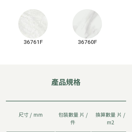
36761F
36760F
產
品
規
格
一律啟用
尺寸
/
mm
包裝數量 片
/
換算數量 片
/
件
m2